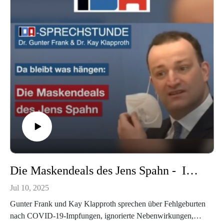
Wissenschaftskommunikation verkommt zur Vermittlung
wissenschaftlich anmutender Inhalte – mit dem Ziel,
gewünschte Überzeugungen und Verhaltensweisen zu
fördern.
➡️
https://www.youtube.com/channel/UC7lPnoYBmEGuGC9l4
EAHSPw
Unterstütze IDA:Paypal:
www.paypal.com/paypalme/idaheidelberg
(http://www.paypal.com/paypalme/idaheidelberg) IBAN:
DE92 6729 0000 0149 7007 73 BIC: GENODE61HD1
Die Maskendeals des Jens Spahn - IDA-Sprechstunde mit Dr. Gunter Frank und Dr. Kay Klapproth vom 25.06.2025
Jul 10, 2025
Gunter Frank und Kay Klapproth sprechen über Fehlgeburten
nach COVID-19-Impfungen, ignorierte Nebenwirkungen,