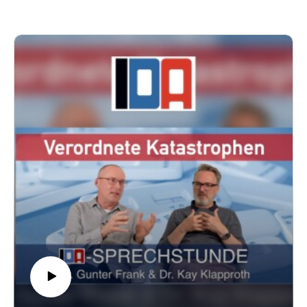
deutlich aus. Die Welt fragt sich inzwischen: Was ist los in
und Forschung zu übernehmen?
Deutschland? Während eine gewalttätige „Antifa“ durch die
An renommierten US-Hochschulen wie Harvard oder
Straßen marschiert, drohen Politiker mit Zensur und
Columbia entscheidet längst nicht mehr allein die Leistung
Oppositionsverbot. Gleichzeitig läuft die
über die Zulassung. Vielmehr wird gezielt auf eine möglichst
Propagandamaschinerie auf Hochtouren.
„diverse“ Zusammensetzung der Studierenden geachtet –
nach Kriterien wie ethnischer Zugehörigkeit oder sexueller
Orientierung.
Doch lässt sich das Ideal einer offenen Bildungsgesellschaft
wirklich mit einer einseitigen Vorstellung von Vielfalt
vereinbaren? Wie rassistisch sind „antirassistische“
Auswahlkriterien, bei denen Herkunft, Gruppenzugehörigkeit
und behauptete Diskriminierungserfahrungen mehr zählen als
individuelle Leistung und Qualität? Und wie sieht es
eigentlich an Schulen und Universitäten in Deutschland aus?
Der Arzt Gunter Frank und der Immunologe Kay Klapproth
diskutieren, wie ideologische Vorgaben Wissenschaft und
Bildung untergraben – und damit am Ende unsere Zukunft
gefährden.