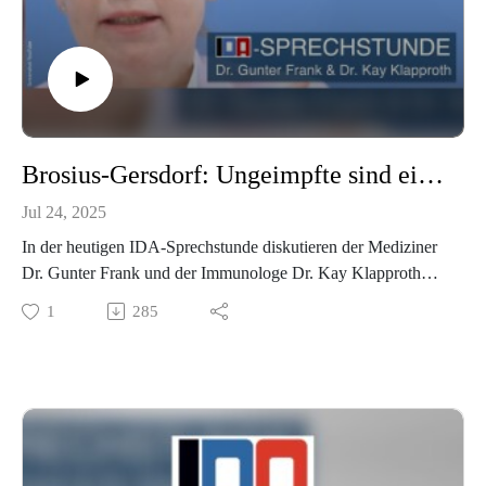
Brosius-Gersdorf: Ungeimpfte sind eine Bedrohung - IDA-Sprechstunde mit Dr. Gunter Frank und Dr. Kay Klapproth vom 23.07.2025
Jul 24, 2025
In der heutigen IDA-Sprechstunde diskutieren der Mediziner
Dr. Gunter Frank und der Immunologe Dr. Kay Klapproth
über die Qualifikationen und Positionen von Kandidatinnen
1
285
für das Bundesverfassungsgericht, über schockierende Zahlen
aus dem Paul-Ehrlich-Institut – und über eine Debattenkultur,
in der für differenzierte Aussagen offenbar kein Platz mehr ist.
Wer schützt uns vor dieser Frau? Frauke Brosius-Gersdorf
erklärte „Ungeimpfte“ kurzerhand zur Bedrohung – und
biedert sich einem pseudolinken Zeitgeist an. Ihre öffentlich
vertretenen Positionen und Stellungnahmen entlarven eine