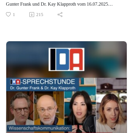
Impfungen haben? Muss man alles ablehnen, was die
Gunter Frank und Dr. Kay Klapproth vom 16.07.2025
„Schulmedizin“ empfiehlt – oder alles glauben, was Ärzte
In der heutigen Folge der IDA-Sprechstunde diskutieren der
1
215
raten? Gunter Frank und Kay Klapproth diskutieren über ein
Mediziner Dr. Gunter Frank und der Immunologe Dr. Kay
Schwarz-Weiß-Denken, das einer sachlichen Debatte im Weg
Klapproth über neue Zahlen aus Tschechien und England, die
steht – und damit Wissenschaft und offener Gesellschaft
alarmieren: Welchen Einfluss haben die COVID-19-
schadet.
Impfungen auf Geburt und Tod? Ausserdem geht es um
www.ida-hd.de
Datenchaos und Verschwendung während der Corona-Krise.
Geburtenrückgang nach Massenimpfungen. Eine groß
angelegte Studie mit 1,3 Millionen Frauen zeigt: Erfolgreiche
Schwangerschaften traten bei geimpften Frauen deutlich
seltener auf als bei ungeimpften. Reduzieren COVID-19-
Impfungen die Fruchtbarkeit?
Todeszahlen nach der Impfung. Englische Gesundheitsdaten
zeigen: Die Nicht-COVID-Sterblichkeit ist bei Geimpften in
mehreren Altersgruppen teils deutlich erhöht. Auch wenn
damit keine Kausalität belegt ist, wirft der Befund ernsthafte
Fragen auf – und verlangt nach einer umfassenden
Aufklärung.
Datenchaos bei der Impfstoffüberwachung: In Deutschland