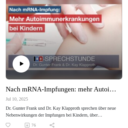
▫️Risiko Blutdrucksenker
▫️Angriffe auf Demonstrationen. Handelt es sich wirklich um
ein neues Phänomen?
➡️
https://www.youtube.com/channel/UC7lPnoYBmEGuGC9l4
EAHSPw
Unterstütze IDA: Paypal:
www.paypal.com/paypalme/idaheidelberg
(http://www.paypal.com/paypalme/idaheidelberg) IBAN:
DE92 6729 0000 0149 7007 73 BIC: GENODE61HD1
Nach mRNA-Impfungen: mehr Autoimmunerkrankungen bei Kindern - IDA-Sprechstunde mit Dr. Gunter Frank und Dr. Kay Klapproth
Jul 10, 2025
Dr. Gunter Frank und Dr. Kay Klapproth sprechen über neue
Nebenwirkungen der Impfungen bei Kindern, über
Impfunterricht für Schüler und über erste positive Signale,
76