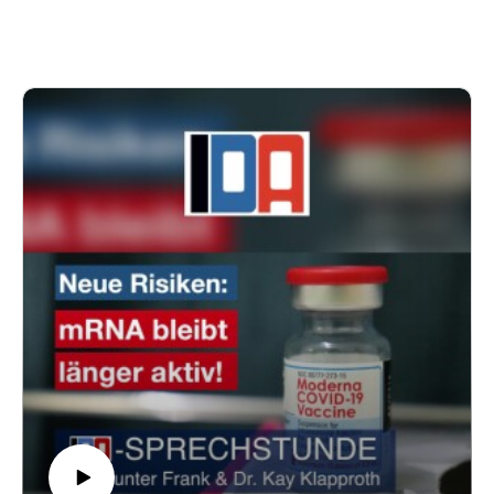
dass IDA im Gemeinderat etwas bewirken kann.
▫️Anstieg von Autoimmunerkrankungen bei geimpften
Kindern: Eine neue Studie zeigt: Nicht die Corona-
Infektionen, sondern Impfungen erhöhen das Risiko für
Autoimmunerkrankungen bei Kindern.
▫️ (https://www.youtube.com/watch?v=4c3rNm-
pH0I&t=1073s)Verweigerung der Herausgabe von
Unterrichtsmaterialien für Impfunterricht an Heidelberger
Schulen: (https://www.youtube.com/watch?v=4c3rNm-
pH0I&t=1073s) das Gesundheitsamt versucht das IFG
auszuhebeln.
▫️ Neues aus der Kommunalpolitik: IDA-Stadtrat Gunter
Frank thematisiert den verschuldeten Haushalt Heidelbergs.
➡️
https://www.youtube.com/channel/UC7lPnoYBmEGuGC9l4
EAHSPw
Unterstütze IDA:
Paypal: www.paypal.com/paypalme/idaheidelberg IBAN:
DE92 6729 0000 0149 7007 73 BIC: GENODE61HD1