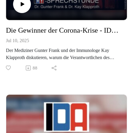
Die Gewinner der Corona-Krise - IDA-Sprechstunde mit Dr. Gunter Frank und Dr. Kay Klapproth vom 18.06.2025
Jul 10, 2025
Der Mediziner Gunter Frank und der Immunologe Kay
Klapproth diskutieren, warum die Verantwortlichen des
Corona-Desasters heute mit Preisen und Posten belohnt
88
werden. Weitere Themen sind eine neue Kampagne des Paul-
Ehrlich-Instituts, aktuelle Erkenntnisse zu riskanten
Blutdrucksenkern und Übergriffe auf Demonstrationen.
▫️Belohntes Unrecht: BioNTech-Gründer Sahin und Türeci
erhalten erneut einen Preis, Alena Buyx eine eigene Sendung
im ÖRR.
▫️Drosten vs. Sönnichsen und Frank im Sächsischen Landtag
▫️Fakten oder PR-Kampagne? Neue Impfstoffkampagne beim
Paul-Ehrlich-Institut