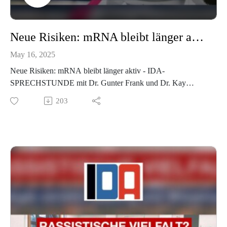
Neue Risiken: mRNA bleibt länger aktiv - IDA-SPRECHSTUNDE mit Dr. Gunter Frank und Dr. Kay Klapproth vom 14.05.2025
May 16, 2025
Neue Risiken: mRNA bleibt länger aktiv - IDA-
SPRECHSTUNDE mit Dr. Gunter Frank und Dr. Kay
Klapproth vom 14.05.2025
203
In der heutigen Sprechstunde diskutieren der Mediziner
Gunter Frank und der Immunologe Kay Klapproth über
brisante neue Studien zu mRNA-Impfstoffen und
unterschätzte Risiken. Außerdem geht es um Corona-Tote,
die gar nicht an Covid-19 gestorben sind, die
parlamentarische Aufarbeitung eines desaströsen
Pandemiemanagements und um das alarmierende
Wiedererstarken von Diffamierung, Zensur und
Überwachung Andersdenkender in Deutschland – ein Trend,
der auch international für Aufsehen sorgt.