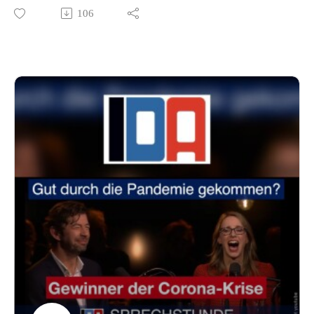
Jens Spahn und über Schuldenorgien und teure
106
Schülermonatskarten.
▫️Riskante Impfung bei Schwangeren?
▫️Die täglichen Nebenwirkungen: Dr. Gunter Frank berichtet
aus der Praxis, wie verbreitet bestimmte Symptome
mittlerweile auftreten, die zeitlich mit der Impfung gegen
Corona zusammenfallen.
▫️Masken für Milliarden: Der ehemalige Gesundheitsminister
Jens Spahn hat fragwürdige Maskendeals abgeschlossen. Der
Schaden geht in die Milliarden.
▫️Teure Kindertickets: Anstatt ideologiegetriebene
Klientelpolitik zu beenden, spart man bei den Schwächsten.
➡️
https://www.youtube.com/channel/UC7lPnoYBmEGuGC9l4
EAHSPw
Unterstütze IDA:Paypal:
www.paypal.com/paypalme/idaheidelberg IBAN: DE92 6729
0000 0149 7007 73BIC: GENODE61HD1